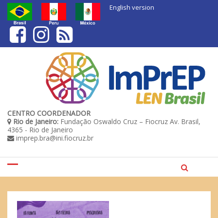
Skip
English version
to
content
CENTRO COORDENADOR
Rio de Janeiro:
Fundação Oswaldo Cruz – Fiocruz Av. Brasil,
4365 - Rio de Janeiro
imprep.bra@ini.fiocruz.br